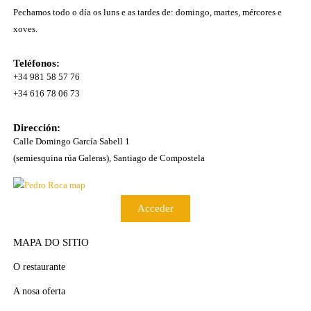
Pechamos todo o día os luns e as tardes de: domingo, martes, mércores e
xoves.
Teléfonos:
+34 981 58 57 76
+34 616 78 06 73
Dirección:
Calle Domingo García Sabell 1
(semiesquina rúa Galeras), Santiago de Compostela
Acceder
MAPA DO SITIO
O restaurante
A nosa oferta