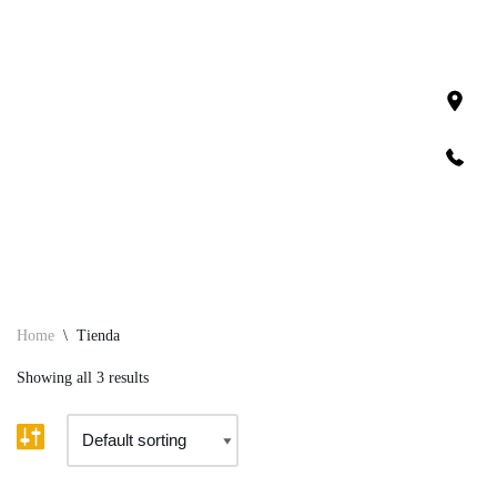
Saltar
ao
contido
ES
GL
EN
Home
\
Tienda
Showing all 3 results